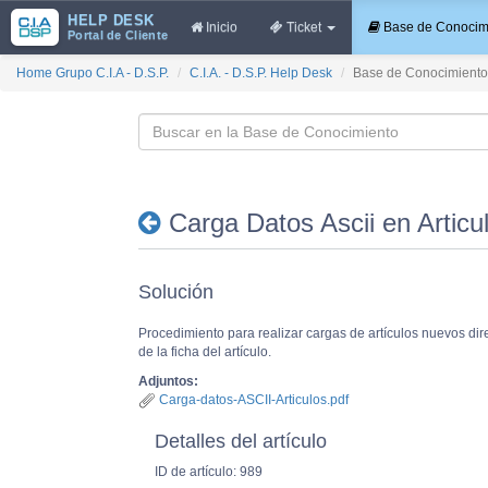
HELP DESK
Inicio
Ticket
Base de Conocimi
Portal de Cliente
Home Grupo C.I.A - D.S.P.
C.I.A. - D.S.P. Help Desk
Base de Conocimiento
Carga Datos Ascii en Articu
Solución
Procedimiento para realizar cargas de artículos nuevos dir
de la ficha del artículo.
Adjuntos:
Carga-datos-ASCII-Articulos.pdf
Detalles del artículo
ID de artículo: 989