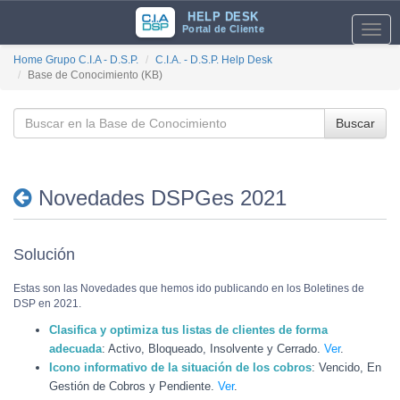
HELP DESK
Portal de Cliente
Toggl
navig
Home Grupo C.I.A - D.S.P.
C.I.A. - D.S.P. Help Desk
Base de Conocimiento (KB)
Buscar
Novedades DSPGes 2021
Solución
Estas son las Novedades que hemos ido publicando en los Boletines de
DSP en 2021.
Clasifica y optimiza tus listas de clientes de forma
adecuada
: Activo, Bloqueado, Insolvente y Cerrado.
Ver
.
Icono informativo de la situación de los cobros
: Vencido, En
Gestión de Cobros y Pendiente.
Ver
.