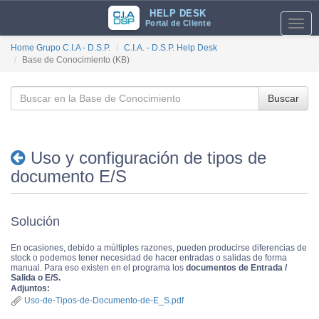
HELP DESK
Portal de Cliente
Toggl
navig
Home Grupo C.I.A - D.S.P.
C.I.A. - D.S.P. Help Desk
Base de Conocimiento (KB)
Buscar
Uso y configuración de tipos de
documento E/S
Solución
En ocasiones, debido a múltiples razones, pueden producirse diferencias de
stock o podemos tener necesidad de hacer entradas o salidas de forma
manual. Para eso existen en el programa los
documentos de Entrada /
Salida o E/S.
Adjuntos:
Uso-de-Tipos-de-Documento-de-E_S.pdf