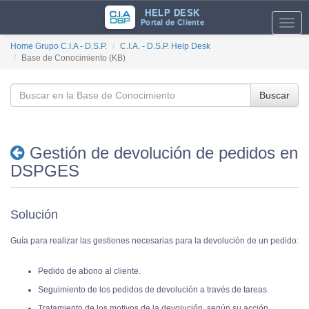
HELP DESK
Portal de Cliente
Toggl
navig
Home Grupo C.I.A - D.S.P.
C.I.A. - D.S.P. Help Desk
Base de Conocimiento (KB)
Buscar
Gestión de devolución de pedidos en
DSPGES
Solución
Guía para realizar las gestiones necesarias para la devolución de un pedido:
Pedido de abono al cliente.
Seguimiento de los pedidos de devolución a través de tareas.
Tratamiento de los motivos de la devolución, según su acción