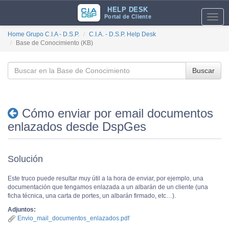
HELP DESK
Portal de Cliente
Toggl
navig
Home Grupo C.I.A - D.S.P.
C.I.A. - D.S.P. Help Desk
Base de Conocimiento (KB)
Buscar
Cómo enviar por email documentos
enlazados desde DspGes
Solución
Este truco puede resultar muy útil a la hora de enviar, por ejemplo, una
documentación que tengamos enlazada a un albarán de un cliente (una
ficha técnica, una carta de portes, un albarán firmado, etc…).
Adjuntos:
Envio_mail_documentos_enlazados.pdf